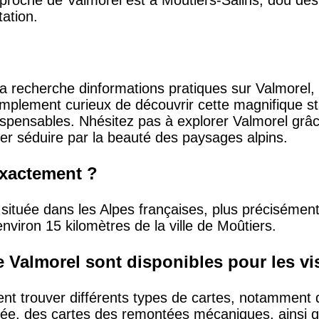
 proche de Valmorel est à Moûtiers-Salins, doù des
ation.
 recherche dinformations pratiques sur Valmorel, d
plement curieux de découvrir cette magnifique stat
dispensables. Nhésitez pas à explorer Valmorel gr
ser séduire par la beauté des paysages alpins.
exactement ?
 située dans les Alpes françaises, plus précisément
environ 15 kilomètres de la ville de Moûtiers.
e Valmorel sont disponibles pour les vi
ent trouver différents types de cartes, notamment d
ée, des cartes des remontées mécaniques, ainsi qu