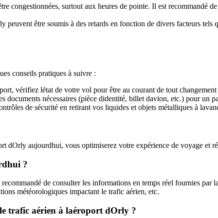
tre congestionnées, surtout aux heures de pointe. Il est recommandé de 
y peuvent être soumis à des retards en fonction de divers facteurs tels q
es conseils pratiques à suivre :
ort, vérifiez létat de votre vol pour être au courant de tout changement
 documents nécessaires (pièce didentité, billet davion, etc.) pour un pa
ntrôles de sécurité en retirant vos liquides et objets métalliques à lavan
oport dOrly aujourdhui, vous optimiserez votre expérience de voyage et r
urdhui ?
 est recommandé de consulter les informations en temps réel fournies pa
itions météorologiques impactant le trafic aérien, etc.
e trafic aérien à laéroport dOrly ?