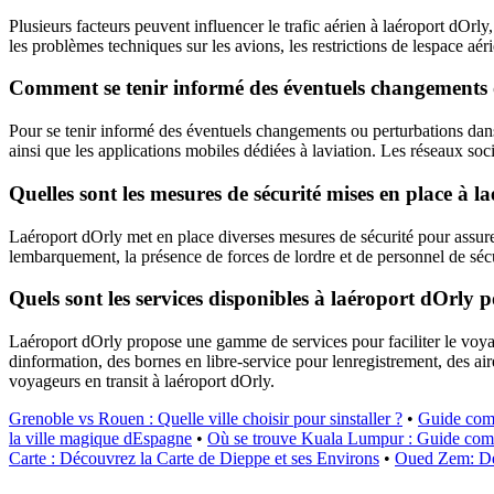
Plusieurs facteurs peuvent influencer le trafic aérien à laéroport dOrl
les problèmes techniques sur les avions, les restrictions de lespace aéri
Comment se tenir informé des éventuels changements o
Pour se tenir informé des éventuels changements ou perturbations dans 
ainsi que les applications mobiles dédiées à laviation. Les réseaux so
Quelles sont les mesures de sécurité mises en place à l
Laéroport dOrly met en place diverses mesures de sécurité pour assurer 
lembarquement, la présence de forces de lordre et de personnel de sécu
Quels sont les services disponibles à laéroport dOrly p
Laéroport dOrly propose une gamme de services pour faciliter le voyage
dinformation, des bornes en libre-service pour lenregistrement, des air
voyageurs en transit à laéroport dOrly.
Grenoble vs Rouen : Quelle ville choisir pour sinstaller ?
•
Guide comp
la ville magique dEspagne
•
Où se trouve Kuala Lumpur : Guide compl
Carte : Découvrez la Carte de Dieppe et ses Environs
•
Oued Zem: Déc