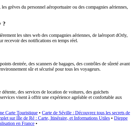
es), les grèves du personnel aéroportuaire ou des compagnies aériennes,
y ?
lièrement les sites web des compagnies aériennes, de laéroport dOrly,
r recevoir des notifications en temps réel.
 points dentrée, des scanners de bagages, des contrôles de sûreté avant
 environnement sûr et sécurisé pour tous les voyageurs.
détente, des services de location de voitures, des guichets
 services visent à offrir une expérience agréable et confortable aux
ne Carte Touristique
•
Carte de Séville : Découvrez tous les secrets de
let sur lÎle de Ré : Carte, Itinéraire, et Informations Utiles
•
Dieppe
alisation en France
•