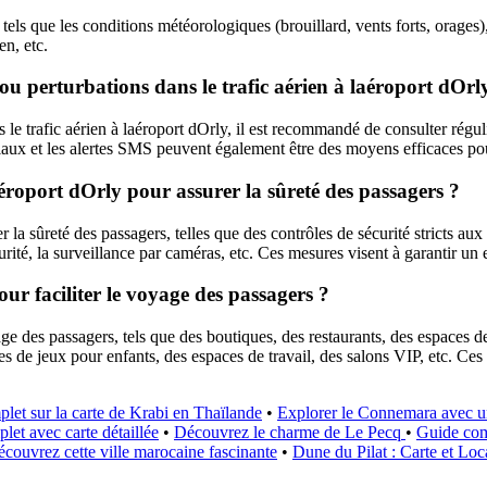
y, tels que les conditions météorologiques (brouillard, vents forts, orag
en, etc.
u perturbations dans le trafic aérien à laéroport dOrl
le trafic aérien à laéroport dOrly, il est recommandé de consulter régu
ciaux et les alertes SMS peuvent également être des moyens efficaces pou
aéroport dOrly pour assurer la sûreté des passagers ?
la sûreté des passagers, telles que des contrôles de sécurité stricts aux
rité, la surveillance par caméras, etc. Ces mesures visent à garantir un
our faciliter le voyage des passagers ?
 des passagers, tels que des boutiques, des restaurants, des espaces de 
es de jeux pour enfants, des espaces de travail, des salons VIP, etc. Ces
let sur la carte de Krabi en Thaïlande
•
Explorer le Connemara avec u
et avec carte détaillée
•
Découvrez le charme de Le Pecq
•
Guide comp
ouvrez cette ville marocaine fascinante
•
Dune du Pilat : Carte et Loc