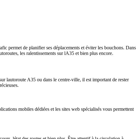
trafic permet de planifier ses déplacements et éviter les bouchons. Dans
autoroutes, les ralentissements sur lA35 et bien plus encore.
sur lautoroute A35 ou dans le centre-ville, il est important de rester
récieuses.
plications mobiles dédiées et les sites web spécialisés vous permettent
rs, létat des routes et bien plus. Être attentif à la circulation à