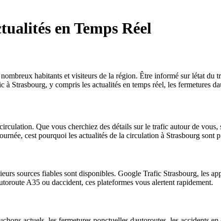
ctualités en Temps Réel
 nombreux habitants et visiteurs de la région. Être informé sur létat du 
afic à Strasbourg, y compris les actualités en temps réel, les fermetures d
 circulation. Que vous cherchiez des détails sur le trafic autour de vous, 
rnée, cest pourquoi les actualités de la circulation à Strasbourg sont p
sieurs sources fiables sont disponibles. Google Trafic Strasbourg, les ap
lautoroute A35 ou daccident, ces plateformes vous alertent rapidement.
chons actuels, les fermetures ponctuelles dautoroutes, les accidents en cou