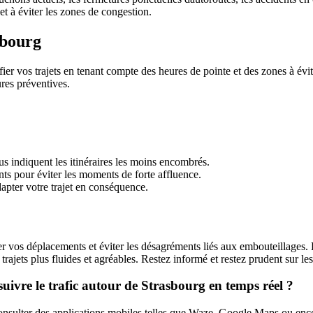
 et à éviter les zones de congestion.
sbourg
er vos trajets en tenant compte des heures de pointe et des zones à évit
res préventives.
us indiquent les itinéraires les moins encombrés.
ts pour éviter les moments de forte affluence.
dapter votre trajet en conséquence.
ser vos déplacements et éviter les désagréments liés aux embouteillages. 
rajets plus fluides et agréables. Restez informé et restez prudent sur le
suivre le trafic autour de Strasbourg en temps réel ?
consulter des applications mobiles telles que Waze, Google Maps ou enc