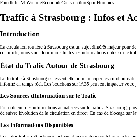
Famille
Jeu
Vin
Voiture
Économie
Construction
Sport
Hommes
Traffic à Strasbourg : Infos et A
Introduction
La circulation routière à Strasbourg est un sujet dintérêt majeur pour de
cet article, nous vous fournirons toutes les informations utiles sur le tr
État du Trafic Autour de Strasbourg
Linfo trafic à Strasbourg est essentielle pour anticiper les conditions de
informé en temps réel. Les bouchons sur lA35 peuvent impacter votre jou
Les Sources dInformation sur le Trafic
Pour obtenir des informations actualisées sur le trafic à Strasbourg, plu
de suivre lévolution de la circulation en direct. En cas de blocage sur 
Les Informations Disponibles
Les infos trafic à Strasbourg incluent diverses données telles que les bou