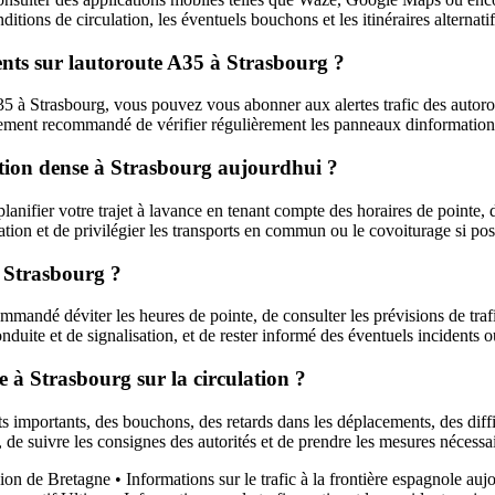
itions de circulation, les éventuels bouchons et les itinéraires alternati
nts sur lautoroute A35 à Strasbourg ?
5 à Strasbourg, vous pouvez vous abonner aux alertes trafic des autorout
également recommandé de vérifier régulièrement les panneaux dinformation
lation dense à Strasbourg aujourdhui ?
lanifier votre trajet à lavance en tenant compte des horaires de pointe, d
lation et de privilégier les transports en commun ou le covoiturage si po
 Strasbourg ?
mmandé déviter les heures de pointe, de consulter les prévisions de trafi
onduite et de signalisation, et de rester informé des éventuels incidents o
e à Strasbourg sur la circulation ?
s importants, des bouchons, des retards dans les déplacements, des diff
n, de suivre les consignes des autorités et de prendre les mesures nécessai
gion de Bretagne
•
Informations sur le trafic à la frontière espagnole auj