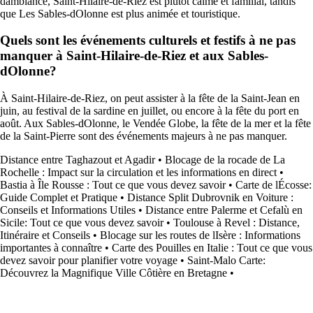
dambiance, Saint-Hilaire-de-Riez est plutôt calme et familial, tandis
que Les Sables-dOlonne est plus animée et touristique.
Quels sont les événements culturels et festifs à ne pas
manquer à Saint-Hilaire-de-Riez et aux Sables-
dOlonne?
À Saint-Hilaire-de-Riez, on peut assister à la fête de la Saint-Jean en
juin, au festival de la sardine en juillet, ou encore à la fête du port en
août. Aux Sables-dOlonne, le Vendée Globe, la fête de la mer et la fête
de la Saint-Pierre sont des événements majeurs à ne pas manquer.
Distance entre Taghazout et Agadir
•
Blocage de la rocade de La
Rochelle : Impact sur la circulation et les informations en direct
•
Bastia à Île Rousse : Tout ce que vous devez savoir
•
Carte de lÉcosse:
Guide Complet et Pratique
•
Distance Split Dubrovnik en Voiture :
Conseils et Informations Utiles
•
Distance entre Palerme et Cefalù en
Sicile: Tout ce que vous devez savoir
•
Toulouse à Revel : Distance,
Itinéraire et Conseils
•
Blocage sur les routes de lIsère : Informations
importantes à connaître
•
Carte des Pouilles en Italie : Tout ce que vous
devez savoir pour planifier votre voyage
•
Saint-Malo Carte:
Découvrez la Magnifique Ville Côtière en Bretagne
•