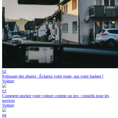
02
Polissage des phares : Éclairez votre route, pas votre budget !
Voiture
03
Comment stocker votre voiture comme un pro : conseils pour les
novices
Voiture
04