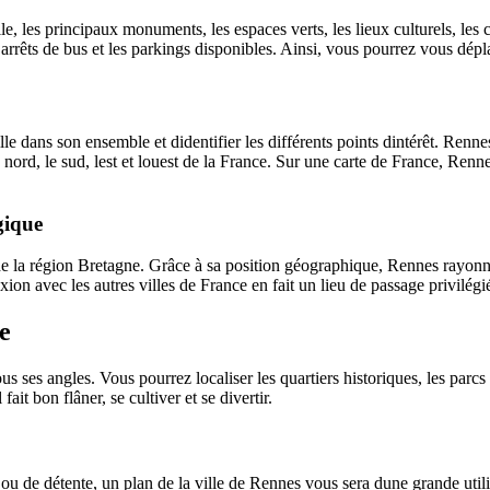
le, les principaux monuments, les espaces verts, les lieux culturels, les
rrêts de bus et les parkings disponibles. Ainsi, vous pourrez vous déplac
e dans son ensemble et didentifier les différents points dintérêt. Rennes,
ord, le sud, lest et louest de la France. Sur une carte de France, Renne
gique
de la région Bretagne. Grâce à sa position géographique, Rennes rayonne 
on avec les autres villes de France en fait un lieu de passage privilégi
e
s ses angles. Vous pourrez localiser les quartiers historiques, les parcs e
ait bon flâner, se cultiver et se divertir.
de détente, un plan de la ville de Rennes vous sera dune grande utilité.