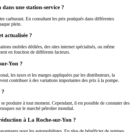
n dans une station-service ?
tre carburant. En consultant les prix pratiqués dans différentes
haque plein.
t actualisée ?
ations mobiles dédiées, des sites internet spécialisés, ou même
ment en fonction de différents facteurs.
-sur-Yon ?
nal, les taxes et les marges appliquées par les distributeurs, la
euvent contribuer à des variations importantes des prix à la pompe.
 ?
t se produire à tout moment. Cependant, il est possible de constater des
brusques sur le marché pétrolier mondial.
de réduction à La Roche-sur-Yon ?
avantages pour les automobilistes. En plus de bénéficier de remises