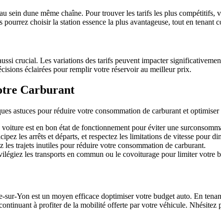
au sein dune même chaîne. Pour trouver les tarifs les plus compétitifs, 
s pourrez choisir la station essence la plus avantageuse, tout en tenant c
t aussi crucial. Les variations des tarifs peuvent impacter significativem
isions éclairées pour remplir votre réservoir au meilleur prix.
otre Carburant
lques astuces pour réduire votre consommation de carburant et optimiser 
voiture est en bon état de fonctionnement pour éviter une surconsomma
ipez les arrêts et départs, et respectez les limitations de vitesse pour
les trajets inutiles pour réduire votre consommation de carburant.
vilégiez les transports en commun ou le covoiturage pour limiter votre 
e-sur-Yon est un moyen efficace doptimiser votre budget auto. En tenant
tinuant à profiter de la mobilité offerte par votre véhicule. Nhésitez pas