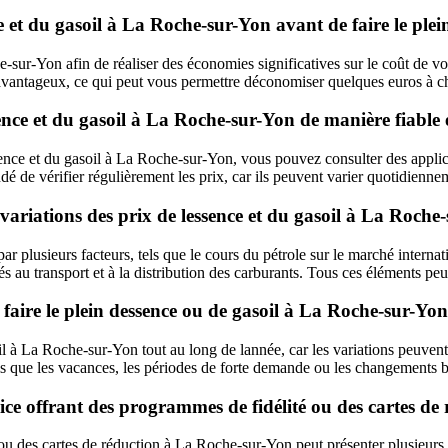
e et du gasoil à La Roche-sur-Yon avant de faire le plei
e-sur-Yon afin de réaliser des économies significatives sur le coût de vo
us avantageux, ce qui peut vous permettre déconomiser quelques euros à c
nce et du gasoil à La Roche-sur-Yon de manière fiable e
essence et du gasoil à La Roche-sur-Yon, vous pouvez consulter des applic
dé de vérifier régulièrement les prix, car ils peuvent varier quotidienne
 variations des prix de lessence et du gasoil à La Roche
 plusieurs facteurs, tels que le cours du pétrole sur le marché internatio
liés au transport et à la distribution des carburants. Tous ces éléments p
 faire le plein dessence ou de gasoil à La Roche-sur-Yon
asoil à La Roche-sur-Yon tout au long de lannée, car les variations peuven
els que les vacances, les périodes de forte demande ou les changements 
ervice offrant des programmes de fidélité ou des cartes 
ou des cartes de réduction à La Roche-sur-Yon peut présenter plusieurs 