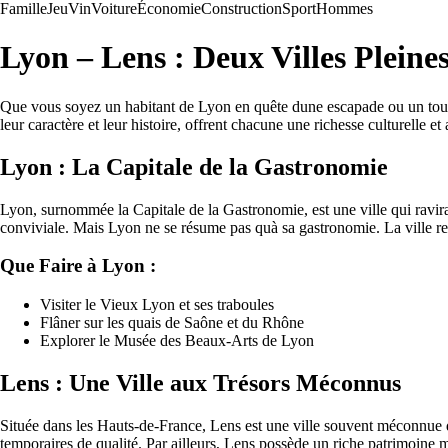
Famille
Jeu
Vin
Voiture
Économie
Construction
Sport
Hommes
Lyon – Lens : Deux Villes Plein
Que vous soyez un habitant de Lyon en quête dune escapade ou un touris
leur caractère et leur histoire, offrent chacune une richesse culturelle
Lyon : La Capitale de la Gastronomie
Lyon, surnommée la Capitale de la Gastronomie, est une ville qui ravir
conviviale. Mais Lyon ne se résume pas quà sa gastronomie. La ville re
Que Faire à Lyon :
Visiter le Vieux Lyon et ses traboules
Flâner sur les quais de Saône et du Rhône
Explorer le Musée des Beaux-Arts de Lyon
Lens : Une Ville aux Trésors Méconnus
Située dans les Hauts-de-France, Lens est une ville souvent méconnue 
temporaires de qualité. Par ailleurs, Lens possède un riche patrimoine mi