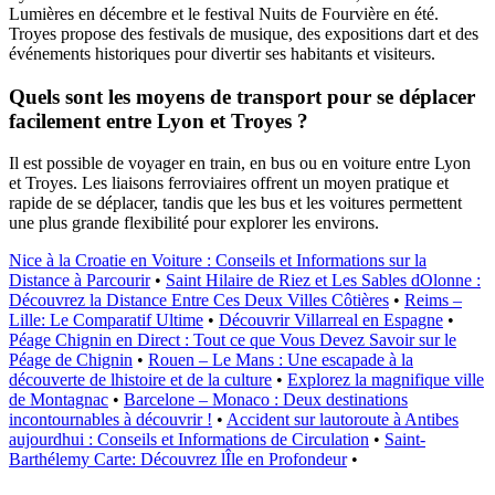
Lumières en décembre et le festival Nuits de Fourvière en été.
Troyes propose des festivals de musique, des expositions dart et des
événements historiques pour divertir ses habitants et visiteurs.
Quels sont les moyens de transport pour se déplacer
facilement entre Lyon et Troyes ?
Il est possible de voyager en train, en bus ou en voiture entre Lyon
et Troyes. Les liaisons ferroviaires offrent un moyen pratique et
rapide de se déplacer, tandis que les bus et les voitures permettent
une plus grande flexibilité pour explorer les environs.
Nice à la Croatie en Voiture : Conseils et Informations sur la
Distance à Parcourir
•
Saint Hilaire de Riez et Les Sables dOlonne :
Découvrez la Distance Entre Ces Deux Villes Côtières
•
Reims –
Lille: Le Comparatif Ultime
•
Découvrir Villarreal en Espagne
•
Péage Chignin en Direct : Tout ce que Vous Devez Savoir sur le
Péage de Chignin
•
Rouen – Le Mans : Une escapade à la
découverte de lhistoire et de la culture
•
Explorez la magnifique ville
de Montagnac
•
Barcelone – Monaco : Deux destinations
incontournables à découvrir !
•
Accident sur lautoroute à Antibes
aujourdhui : Conseils et Informations de Circulation
•
Saint-
Barthélemy Carte: Découvrez lÎle en Profondeur
•