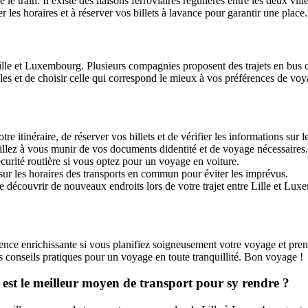
train. Il existe des liaisons ferroviaires régulières entre les deux ville
ier les horaires et à réserver vos billets à lavance pour garantir une place.
lle et Luxembourg. Plusieurs compagnies proposent des trajets en bus co
es et de choisir celle qui correspond le mieux à vos préférences de voy
re itinéraire, de réserver vos billets et de vérifier les informations sur l
illez à vous munir de vos documents didentité et de voyage nécessaires.
curité routière si vous optez pour un voyage en voiture.
sur les horaires des transports en commun pour éviter les imprévus.
 découvrir de nouveaux endroits lors de votre trajet entre Lille et Lu
nce enrichissante si vous planifiez soigneusement votre voyage et pren
es conseils pratiques pour un voyage en toute tranquillité. Bon voyage !
l est le meilleur moyen de transport pour sy rendre ?