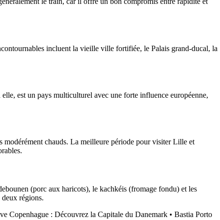
néralement le train, car il offre un bon compromis entre rapidité et
tournables incluent la vieille ville fortifiée, le Palais grand-ducal, la
elle, est un pays multiculturel avec une forte influence européenne,
és modérément chauds. La meilleure période pour visiter Lille et
rables.
debounen (porc aux haricots), le kachkéis (fromage fondu) et les
s deux régions.
uve Copenhague : Découvrez la Capitale du Danemark
•
Bastia Porto