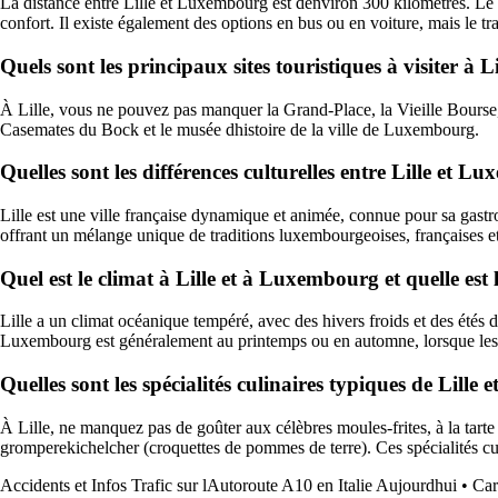
La distance entre Lille et Luxembourg est denviron 300 kilomètres. Le 
confort. Il existe également des options en bus ou en voiture, mais le tra
Quels sont les principaux sites touristiques à visiter à
À Lille, vous ne pouvez pas manquer la Grand-Place, la Vieille Bourse, l
Casemates du Bock et le musée dhistoire de la ville de Luxembourg.
Quelles sont les différences culturelles entre Lille et 
Lille est une ville française dynamique et animée, connue pour sa gastr
offrant un mélange unique de traditions luxembourgeoises, françaises e
Quel est le climat à Lille et à Luxembourg et quelle est 
Lille a un climat océanique tempéré, avec des hivers froids et des étés
Luxembourg est généralement au printemps ou en automne, lorsque les t
Quelles sont les spécialités culinaires typiques de Lill
À Lille, ne manquez pas de goûter aux célèbres moules-frites, à la tar
gromperekichelcher (croquettes de pommes de terre). Ces spécialités cu
Accidents et Infos Trafic sur lAutoroute A10 en Italie Aujourdhui
•
Car