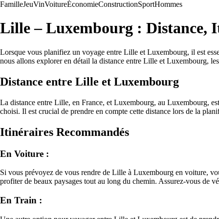
Famille
Jeu
Vin
Voiture
Économie
Construction
Sport
Hommes
Lille – Luxembourg : Distance, I
Lorsque vous planifiez un voyage entre Lille et Luxembourg, il est essent
nous allons explorer en détail la distance entre Lille et Luxembourg, le
Distance entre Lille et Luxembourg
La distance entre Lille, en France, et Luxembourg, au Luxembourg, est d
choisi. Il est crucial de prendre en compte cette distance lors de la plan
Itinéraires Recommandés
En Voiture :
Si vous prévoyez de vous rendre de Lille à Luxembourg en voiture, vous p
profiter de beaux paysages tout au long du chemin. Assurez-vous de vérifi
En Train :