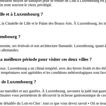
meilleur moyen de transport pour se rendre de Lille à Luxembourg est gé
in reste souvent le choix privilégié.
 Lille et à Luxembourg ?
a Citadelle de Lille et le Palais des Beaux-Arts. À Luxembourg, les incon
Luxembourg ?
onomie, ses festivals et son architecture flamande. Luxembourg, quant à 
t allemandes.
la meilleure période pour visiter ces deux villes ?
 doux. Luxembourg a un climat tempéré, avec des hivers froids et des ét
empératures sont agréables et les conditions météorologiques sont favo
e et de Luxembourg ?
te au maroilles et aux gaufres. À Luxembourg, savourez la judd mat gaar
linaires vous permettront de découvrir la richesse gastronomique de ce
te détaillée du Loir-et-Cher : tout ce que vous devez savoir
•
Où se tro