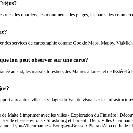
Fréjus?
les rues, les quartiers, les monuments, les plages, les parcs, les commerc
ne?
iser des services de cartographie comme Google Maps, Mappy, ViaMichelin,
 que lon peut observer sur une carte?
ée au sud, les massifs forestiers des Maures à louest et de lEstérel à les
jus?
t aux autres villes et villages du Var, de visualiser les infrastructures 
e de Malte à imprimer avec les villes
•
Exploration du Finistère : Décou
la ville et ses environs
•
Strasbourg et Lorient : Deux Villes Charmant
anne | Lyon-Villeurbanne – Bourg-en-Bresse
•
Pietra dAlba en Italie :