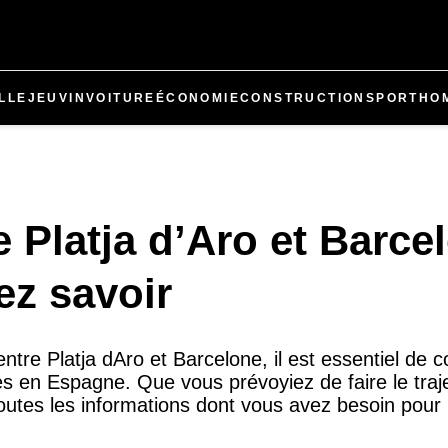
LLE
JEU
VIN
VOITURE
ÉCONOMIE
CONSTRUCTION
SPORT
HO
e Platja d’Aro et Barce
ez savoir
tre Platja dAro et Barcelone, il est essentiel de 
es en Espagne. Que vous prévoyiez de faire le traj
a toutes les informations dont vous avez besoin pour