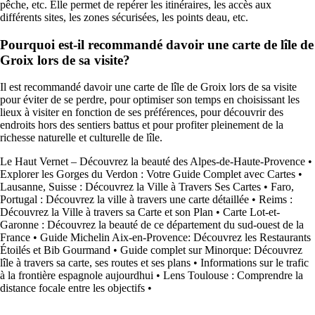
pêche, etc. Elle permet de repérer les itinéraires, les accès aux
différents sites, les zones sécurisées, les points deau, etc.
Pourquoi est-il recommandé davoir une carte de lîle de
Groix lors de sa visite?
Il est recommandé davoir une carte de lîle de Groix lors de sa visite
pour éviter de se perdre, pour optimiser son temps en choisissant les
lieux à visiter en fonction de ses préférences, pour découvrir des
endroits hors des sentiers battus et pour profiter pleinement de la
richesse naturelle et culturelle de lîle.
Le Haut Vernet – Découvrez la beauté des Alpes-de-Haute-Provence
•
Explorer les Gorges du Verdon : Votre Guide Complet avec Cartes
•
Lausanne, Suisse : Découvrez la Ville à Travers Ses Cartes
•
Faro,
Portugal : Découvrez la ville à travers une carte détaillée
•
Reims :
Découvrez la Ville à travers sa Carte et son Plan
•
Carte Lot-et-
Garonne : Découvrez la beauté de ce département du sud-ouest de la
France
•
Guide Michelin Aix-en-Provence: Découvrez les Restaurants
Étoilés et Bib Gourmand
•
Guide complet sur Minorque: Découvrez
lîle à travers sa carte, ses routes et ses plans
•
Informations sur le trafic
à la frontière espagnole aujourdhui
•
Lens Toulouse : Comprendre la
distance focale entre les objectifs
•