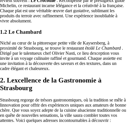
revient souvent :
Le Crocodile
. Récompensé par le prestigieux guide
Michelin, ce restaurant incarne lélégance et la créativité à la française.
Chaque plat est une véritable œuvre dart gustative, sublimant les
produits du terroir avec raffinement. Une expérience inoubliable à
vivre absolument.
1.2 Le Chambard
Niché au cœur de la pittoresque petite ville de Kaysersberg, à
proximité de Strasbourg, se trouve le restaurant étoilé
Le Chambard
.
Dirigé par le talentueux chef Olivier Nasti, ce lieu dexception vous
invite à un voyage culinaire raffiné et gourmand. Chaque assiette est
une invitation à la découverte des saveurs et des textures, dans un
cadre élégant et chaleureux.
2. Lexcellence de la Gastronomie à
Strasbourg
Strasbourg regorge de trésors gastronomiques, où la tradition se mêle à
linnovation pour offrir des expériences uniques aux amateurs de bonne
chère. Que vous soyez adepte de la cuisine alsacienne traditionnelle ou
en quête de nouvelles sensations, la ville saura combler toutes vos
attentes. Voici quelques adresses incontournables à découvrir :