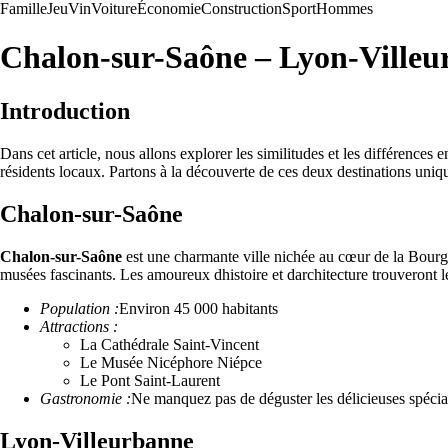
Famille
Jeu
Vin
Voiture
Économie
Construction
Sport
Hommes
Chalon-sur-Saône – Lyon-Villeur
Introduction
Dans cet article, nous allons explorer les similitudes et les différence
résidents locaux. Partons à la découverte de ces deux destinations uniq
Chalon-sur-Saône
Chalon-sur-Saône
est une charmante ville nichée au cœur de la Bourgo
musées fascinants. Les amoureux dhistoire et darchitecture trouveront
Population :
Environ 45 000 habitants
Attractions :
La Cathédrale Saint-Vincent
Le Musée Nicéphore Niépce
Le Pont Saint-Laurent
Gastronomie :
Ne manquez pas de déguster les délicieuses spécia
Lyon-Villeurbanne