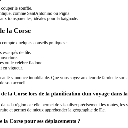
couper le souffle.
hentique, comme SantAntonino ou Pigna.
aux transparentes, idéales pour la baignade.
de la Corse
n compte quelques conseils pratiques :
 escarpés de lîle.
douverture.
es ou le célèbre fiadone.
t en vigueur.
e Beauté sannonce inoubliable. Que vous soyez amateur de farniente sur 
 de son accueil.
 de la Corse lors de la planification dun voyage dans la
ans la région car elle permet de visualiser précisément les routes, les vill
inéraire et permet de mieux appréhender la géographie de lîle.
de la Corse pour ses déplacements ?