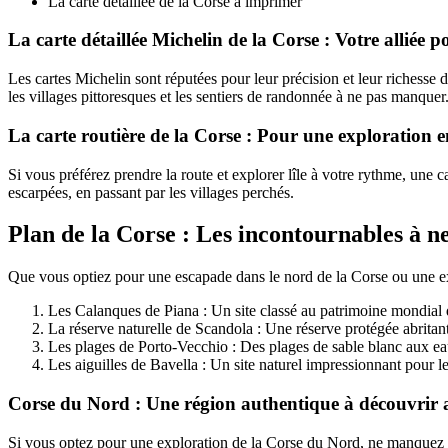
La carte détaillée de la Corse à imprimer
La carte détaillée Michelin de la Corse : Votre alliée 
Les cartes Michelin sont réputées pour leur précision et leur richesse d
les villages pittoresques et les sentiers de randonnée à ne pas manquer
La carte routière de la Corse : Pour une exploration en
Si vous préférez prendre la route et explorer lîle à votre rythme, une 
escarpées, en passant par les villages perchés.
Plan de la Corse : Les incontournables à 
Que vous optiez pour une escapade dans le nord de la Corse ou une expl
Les Calanques de Piana : Un site classé au patrimoine mondia
La réserve naturelle de Scandola : Une réserve protégée abritant
Les plages de Porto-Vecchio : Des plages de sable blanc aux eaux
Les aiguilles de Bavella : Un site naturel impressionnant pour 
Corse du Nord : Une région authentique à découvrir
Si vous optez pour une exploration de la Corse du Nord, ne manquez 