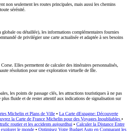
uent non seulement les routes principales, mais aussi les chemins
toute sérénité.
on globale ou détaillée), les informations complémentaires fournies
 recommandé de privilégier une carte actualisée et adaptée à ses besoins
Corse. Elles permettent de calculer des itinéraires personnalisés,
haute résolution pour une exploration virtuelle de lîle.
les, les points de passage clés, les attractions touristiques à ne pas
lus fluide et de rester attentif aux indications de signalisation sur
tes Michelin et Plans de Ville
•
La Carte dEspagne: Découverte
vrez la Carte de France Michelin pour des Voyages Inoubliables
•
trafic routier et les accidents aujourdhui
•
Calculer la Distance Entre
r explorer le monde
•
Optimisez Votre Budget Auto en Comparant les