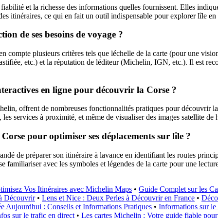
fiabilité et la richesse des informations quelles fournissent. Elles indiq
s itinéraires, ce qui en fait un outil indispensable pour explorer lîle en 
ction de ses besoins de voyage ?
 en compte plusieurs critères tels que léchelle de la carte (pour une visi
 plastifiée, etc.) et la réputation de léditeur (Michelin, IGN, etc.). Il est
 interactives en ligne pour découvrir la Corse ?
chelin, offrent de nombreuses fonctionnalités pratiques pour découvrir la 
t, les services à proximité, et même de visualiser des images satellite de 
 Corse pour optimiser ses déplacements sur lîle ?
ndé de préparer son itinéraire à lavance en identifiant les routes principa
e familiariser avec les symboles et légendes de la carte pour une lecture p
timisez Vos Itinéraires avec Michelin Maps
•
Guide Complet sur les Car
à Découvrir
•
Lens et Nice : Deux Perles à Découvrir en France
•
Décou
 Aujourdhui : Conseils et Informations Pratiques
•
Informations sur le 
os sur le trafic en direct
•
Les cartes Michelin : Votre guide fiable pou