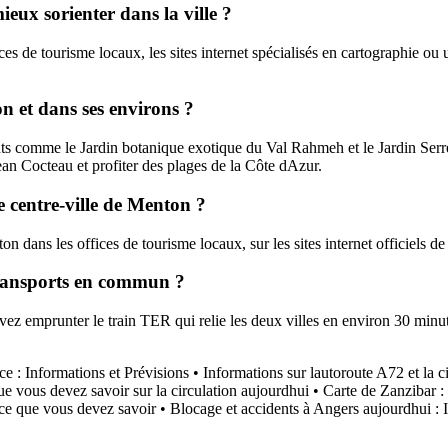
ux sorienter dans la ville ?
es de tourisme locaux, les sites internet spécialisés en cartographie ou 
on et dans ses environs ?
ants comme le Jardin botanique exotique du Val Rahmeh et le Jardin Ser
ean Cocteau et profiter des plages de la Côte dAzur.
le centre-ville de Menton ?
on dans les offices de tourisme locaux, sur les sites internet officiels de 
transports en commun ?
emprunter le train TER qui relie les deux villes en environ 30 minutes
ce : Informations et Prévisions
•
Informations sur lautoroute A72 et la c
ue vous devez savoir sur la circulation aujourdhui
•
Carte de Zanzibar : 
 ce que vous devez savoir
•
Blocage et accidents à Angers aujourdhui : In