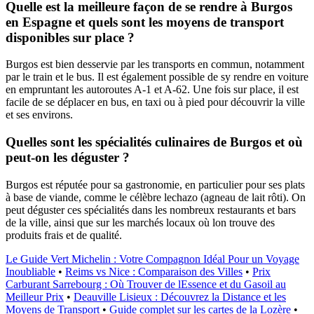
Quelle est la meilleure façon de se rendre à Burgos
en Espagne et quels sont les moyens de transport
disponibles sur place ?
Burgos est bien desservie par les transports en commun, notamment
par le train et le bus. Il est également possible de sy rendre en voiture
en empruntant les autoroutes A-1 et A-62. Une fois sur place, il est
facile de se déplacer en bus, en taxi ou à pied pour découvrir la ville
et ses environs.
Quelles sont les spécialités culinaires de Burgos et où
peut-on les déguster ?
Burgos est réputée pour sa gastronomie, en particulier pour ses plats
à base de viande, comme le célèbre lechazo (agneau de lait rôti). On
peut déguster ces spécialités dans les nombreux restaurants et bars
de la ville, ainsi que sur les marchés locaux où lon trouve des
produits frais et de qualité.
Le Guide Vert Michelin : Votre Compagnon Idéal Pour un Voyage
Inoubliable
•
Reims vs Nice : Comparaison des Villes
•
Prix
Carburant Sarrebourg : Où Trouver de lEssence et du Gasoil au
Meilleur Prix
•
Deauville Lisieux : Découvrez la Distance et les
Moyens de Transport
•
Guide complet sur les cartes de la Lozère
•