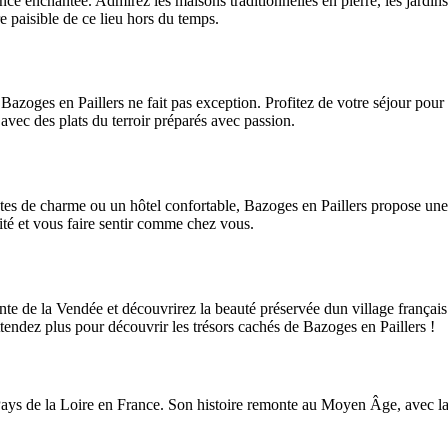
nce enchantée. Admirez les maisons traditionnelles en pierre, les jardins
 paisible de ce lieu hors du temps.
azoges en Paillers ne fait pas exception. Profitez de votre séjour pour
r avec des plats du terroir préparés avec passion.
es de charme ou un hôtel confortable, Bazoges en Paillers propose une 
ité et vous faire sentir comme chez vous.
te de la Vendée et découvrirez la beauté préservée dun village français 
tendez plus pour découvrir les trésors cachés de Bazoges en Paillers !
Pays de la Loire en France. Son histoire remonte au Moyen Âge, avec la 