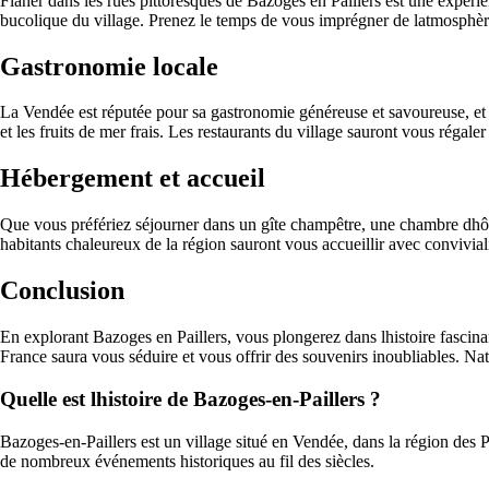
Flâner dans les rues pittoresques de Bazoges en Paillers est une expérie
bucolique du village. Prenez le temps de vous imprégner de latmosphère
Gastronomie locale
La Vendée est réputée pour sa gastronomie généreuse et savoureuse, et B
et les fruits de mer frais. Les restaurants du village sauront vous régale
Hébergement et accueil
Que vous préfériez séjourner dans un gîte champêtre, une chambre dhôt
habitants chaleureux de la région sauront vous accueillir avec convivial
Conclusion
En explorant Bazoges en Paillers, vous plongerez dans lhistoire fascinan
France saura vous séduire et vous offrir des souvenirs inoubliables. Nat
Quelle est lhistoire de Bazoges-en-Paillers ?
Bazoges-en-Paillers est un village situé en Vendée, dans la région des 
de nombreux événements historiques au fil des siècles.