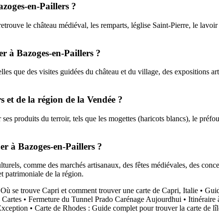
Bazoges-en-Paillers ?
etrouve le château médiéval, les remparts, léglise Saint-Pierre, le lavoir
uer à Bazoges-en-Paillers ?
telles que des visites guidées du château et du village, des expositions a
s et de la région de la Vendée ?
 produits du terroir, tels que les mogettes (haricots blancs), le préfou (
uer à Bazoges-en-Paillers ?
turels, comme des marchés artisanaux, des fêtes médiévales, des concerts
et patrimoniale de la région.
•
Où se trouve Capri et comment trouver une carte de Capri, Italie
•
Guid
 Cartes
•
Fermeture du Tunnel Prado Carénage Aujourdhui
•
Itinéraire
Exception
•
Carte de Rhodes : Guide complet pour trouver la carte de l