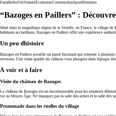
Famille
Jeu
Vin
Voiture
Économie
Construction
Sport
Hommes
“Bazoges en Paillers” : Découvre
Situé dans la magnifique région de la Vendée, en France, le village de B
habitants accueillants, Bazoges en Paillers offre une expérience authenti
Un peu dhistoire
Bazoges en Paillers possède un passé fascinant qui remonte à plusieurs
environs. Une visite guidée du château vous plongera dans lépoque féoda
À voir et à faire
Visite du château de Bazoges
Le château de Bazoges est un incontournable pour les amateurs dhistoire
vie au Moyen Âge. Ne manquez pas la salle des armes et la salle des s
Promenade dans les ruelles du village