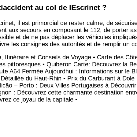
accident au col de lEscrinet ?
inet, il est primordial de rester calme, de sécurise
dent aux secours en composant le 112, de porter as
sible et de ne pas déplacer les véhicules impliqu
uivre les consignes des autorités et de remplir un c
 Itinéraire et Conseils de Voyage
•
Carte des Côt
es pittoresques
•
Quiberon Carte: Découvrez la Be
ute A64 Fermée Aujourdhui : Informations sur le B
Détaillée du Haut-Rhin
•
Prix du Carburant à Dole
icão – Porto : Deux Villes Portugaises à Découvrir
non : Découvrez cette charmante destination entre
vrez ce joyau de la capitale
•