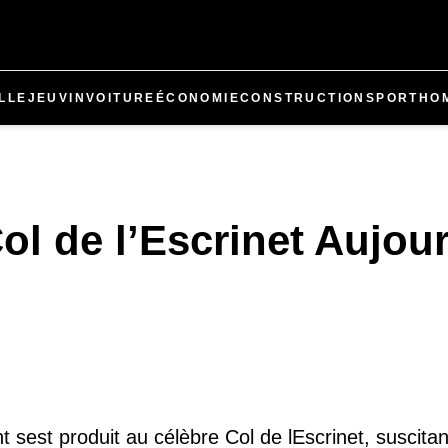
LLE
JEU
VIN
VOITURE
ÉCONOMIE
CONSTRUCTION
SPORT
HO
l de l’Escrinet Aujour
t sest produit au célèbre Col de lEscrinet, suscita