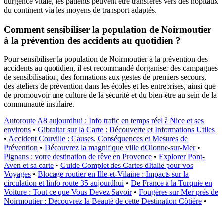
durgence vitale, les patients peuvent être transférés vers des hôpitaux
du continent via les moyens de transport adaptés.
Comment sensibiliser la population de Noirmoutier
à la prévention des accidents au quotidien ?
Pour sensibiliser la population de Noirmoutier à la prévention des
accidents au quotidien, il est recommandé dorganiser des campagnes
de sensibilisation, des formations aux gestes de premiers secours,
des ateliers de prévention dans les écoles et les entreprises, ainsi que
de promouvoir une culture de la sécurité et du bien-être au sein de la
communauté insulaire.
Autoroute A8 aujourdhui : Info trafic en temps réel à Nice et ses
environs
•
Gibraltar sur la Carte : Découverte et Informations Utiles
•
Accident Couville : Causes, Conséquences et Mesures de
Prévention
•
Découvrez la magnifique ville dOlonne-sur-Mer
•
Pignans : votre destination de rêve en Provence
•
Explorer Pont-
Aven et sa carte
•
Guide Complet des Cartes dItalie pour vos
Voyages
•
Blocage routier en Ille-et-Vilaine : Impacts sur la
circulation et linfo route 35 aujourdhui
•
De France à la Turquie en
Voiture : Tout ce que Vous Devez Savoir
•
Fougères sur Mer près de
Noirmoutier : Découvrez la Beauté de cette Destination Côtière
•